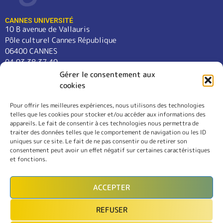
CANNES UNIVERSITÉ
10 B avenue de Vallauris
Pôle culturel Cannes République
06400 CANNES
04 93 38 37 49
contact@cannes-universite.fr
Gérer le consentement aux
cookies
Pour offrir les meilleures expériences, nous utilisons des technologies
COURS
telles que les cookies pour stocker et/ou accéder aux informations des
LANGUES
appareils. Le fait de consentir à ces technologies nous permettra de
CONFÉRENCES
traiter des données telles que le comportement de navigation ou les ID
SORTIES
uniques sur ce site. Le fait de ne pas consentir ou de retirer son
consentement peut avoir un effet négatif sur certaines caractéristiques
L’ASSOCIATION
et fonctions.
RÈGLEMENT INTÉRIEUR
MENTIONS LÉGALES
ACCEPTER
CONTACT
REFUSER
INSCRIPTION