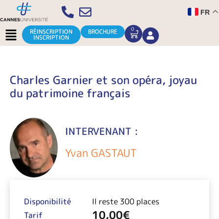
Aller
FR
au
contenu
Menu
0
CART
RÉINSCRIPTION
BROCHURE
INSCRIPTION
Charles Garnier et son opéra, joyau
du patrimoine français
INTERVENANT :
Yvan GASTAUT
Disponibilité
Il reste 300 places
10,00
€
Tarif