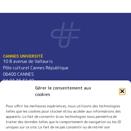
CANNES UNIVERSITÉ
10 B avenue de Vallauris
Pôle culturel Cannes République
06400 CANNES
04 93 38 37 49
contact@cannes-universite.fr
Gérer le consentement aux
cookies
Pour offrir les meilleures expériences, nous utilisons des technologies
COURS
telles que les cookies pour stocker et/ou accéder aux informations des
LANGUES
appareils. Le fait de consentir à ces technologies nous permettra de
CONFÉRENCES
traiter des données telles que le comportement de navigation ou les ID
SORTIES
uniques sur ce site. Le fait de ne pas consentir ou de retirer son