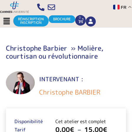
Aller
FR
au
contenu
Menu
0
CART
RÉINSCRIPTION
BROCHURE
INSCRIPTION
Christophe Barbier » Molière,
courtisan ou révolutionnaire
INTERVENANT :
Christophe BARBIER
Plage
de
Disponibilité
Cet atelier est complet
prix :
0,00
€
–
15,00
€
0,00€
Tarif