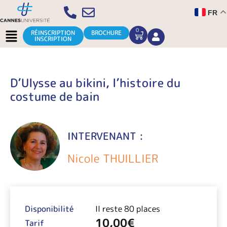
Aller
FR
au
contenu
Menu
0
CART
RÉINSCRIPTION
BROCHURE
INSCRIPTION
D’Ulysse au bikini, l’histoire du
costume de bain
INTERVENANT :
Nicole THUILLIER
Disponibilité
Il reste 80 places
10,00
€
Tarif