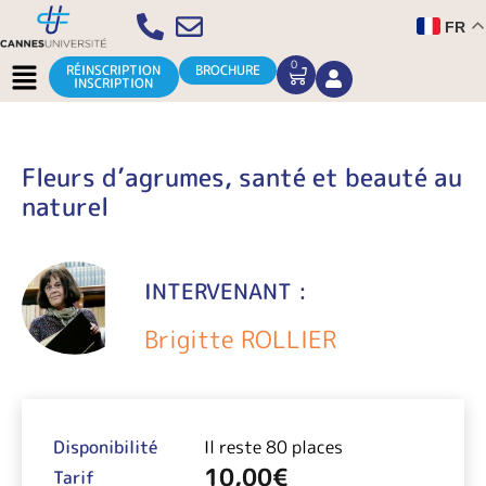
Aller
FR
au
contenu
Menu
0
CART
RÉINSCRIPTION
BROCHURE
INSCRIPTION
Fleurs d’agrumes, santé et beauté au
naturel
INTERVENANT :
Brigitte ROLLIER
Disponibilité
Il reste 80 places
10,00
€
Tarif