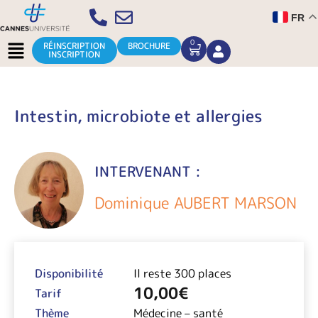
Aller
FR
au
contenu
Menu
0
CART
RÉINSCRIPTION
BROCHURE
INSCRIPTION
Intestin, microbiote et allergies
INTERVENANT :
Dominique AUBERT MARSON
Disponibilité
Il reste 300 places
10,00
€
Tarif
Thème
Médecine – santé