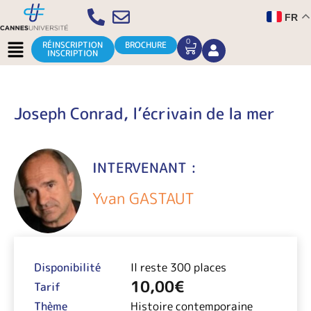
Aller
FR
au
contenu
Menu
0
CART
RÉINSCRIPTION
BROCHURE
INSCRIPTION
Joseph Conrad, l’écrivain de la mer
INTERVENANT :
Yvan GASTAUT
Disponibilité
Il reste 300 places
10,00
€
Tarif
Thème
Histoire contemporaine