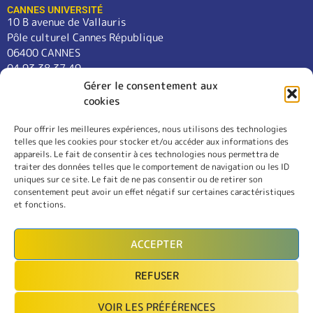
CANNES UNIVERSITÉ
10 B avenue de Vallauris
Pôle culturel Cannes République
06400 CANNES
04 93 38 37 49
contact@cannes-universite.fr
Gérer le consentement aux
cookies
Pour offrir les meilleures expériences, nous utilisons des technologies
COURS
telles que les cookies pour stocker et/ou accéder aux informations des
LANGUES
appareils. Le fait de consentir à ces technologies nous permettra de
CONFÉRENCES
traiter des données telles que le comportement de navigation ou les ID
SORTIES
uniques sur ce site. Le fait de ne pas consentir ou de retirer son
consentement peut avoir un effet négatif sur certaines caractéristiques
L’ASSOCIATION
et fonctions.
RÈGLEMENT INTÉRIEUR
MENTIONS LÉGALES
ACCEPTER
CONTACT
REFUSER
INSCRIPTION
VOIR LES PRÉFÉRENCES
MON COMPTE