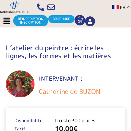
Aller
FR
au
contenu
Menu
0
CART
RÉINSCRIPTION
BROCHURE
INSCRIPTION
L’atelier du peintre : écrire les
lignes, les formes et les matières
INTERVENANT :
Catherine de BUZON
Disponibilité
Il reste 300 places
10,00
€
Tarif