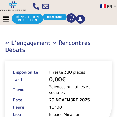
Aller
FR
au
contenu
Menu
0
CART
RÉINSCRIPTION
BROCHURE
INSCRIPTION
« L’engagement » Rencontres
Débats
Disponibilité
Il reste 380 places
0,00
€
Tarif
Sciences humaines et
Thème
sociales
Date
29 NOVEMBRE 2025
Heure
10h00
Lieu
Espace Miramar