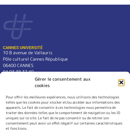
CANNES UNIVERSITÉ
10 B avenue de Vallauris
Pôle culturel Cannes République
06400 CANNES
04 93 38 37 49
contact@cannes-universite.fr
Gérer le consentement aux
cookies
Pour offrir les meilleures expériences, nous utilisons des technologies
COURS
telles que les cookies pour stocker et/ou accéder aux informations des
LANGUES
appareils. Le fait de consentir à ces technologies nous permettra de
CONFÉRENCES
traiter des données telles que le comportement de navigation ou les ID
SORTIES
uniques sur ce site. Le fait de ne pas consentir ou de retirer son
consentement peut avoir un effet négatif sur certaines caractéristiques
L’ASSOCIATION
et fonctions.