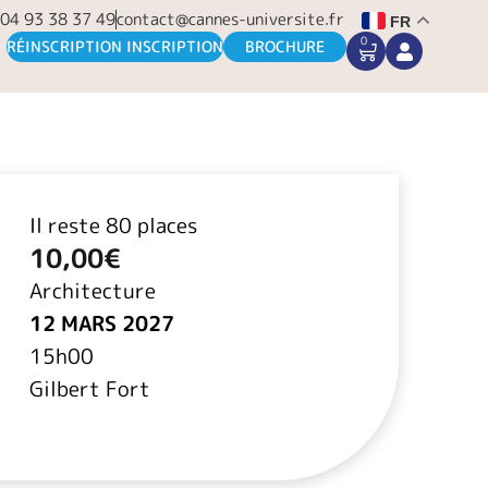
04 93 38 37 49
contact@cannes-universite.fr
FR
0
CART
RÉINSCRIPTION INSCRIPTION
BROCHURE
Il reste 80 places
10,00
€
Architecture
12 MARS 2027
15h00
Gilbert Fort