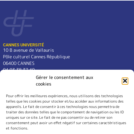
CANNES UNIVERSITÉ
10 B avenue de Vallauris
Pôle culturel Cannes République
06400 CANNES
04 93 38 37 49
contact@cannes-universite.fr
Gérer le consentement aux
cookies
Pour offrir les meilleures expériences, nous utilisons des technologies
COURS
telles que les cookies pour stocker et/ou accéder aux informations des
LANGUES
appareils. Le fait de consentir à ces technologies nous permettra de
CONFÉRENCES
traiter des données telles que le comportement de navigation ou les ID
SORTIES
uniques sur ce site. Le fait de ne pas consentir ou de retirer son
consentement peut avoir un effet négatif sur certaines caractéristiques
L’ASSOCIATION
et fonctions.