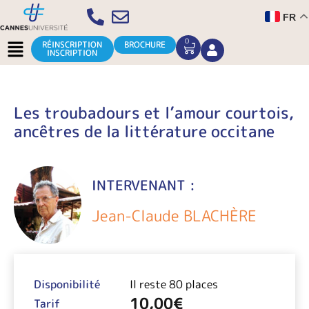
Aller
FR
au
contenu
Menu
0
CART
RÉINSCRIPTION
BROCHURE
INSCRIPTION
Les troubadours et l’amour courtois,
ancêtres de la littérature occitane
INTERVENANT :
Jean-Claude BLACHÈRE
Disponibilité
Il reste 80 places
10,00
€
Tarif