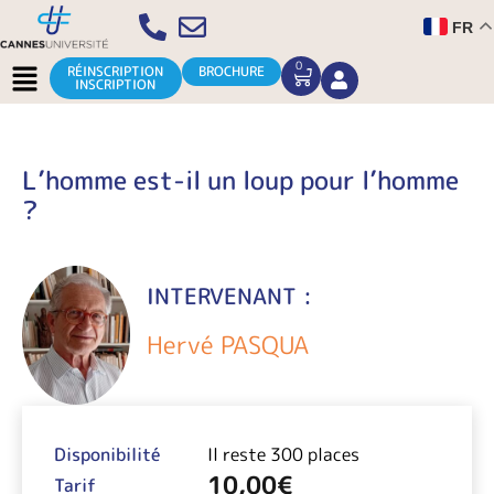
Aller
FR
au
contenu
Menu
0
CART
RÉINSCRIPTION
BROCHURE
INSCRIPTION
L’homme est-il un loup pour l’homme
?
INTERVENANT :
Hervé PASQUA
Disponibilité
Il reste 300 places
10,00
€
Tarif