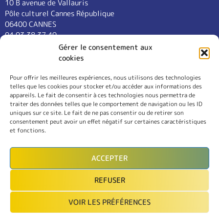
10 B avenue de Vallauris
Pôle culturel Cannes République
06400 CANNES
04 93 38 37 49
contact@cannes-universite.fr
Gérer le consentement aux
cookies
Pour offrir les meilleures expériences, nous utilisons des technologies
COURS
telles que les cookies pour stocker et/ou accéder aux informations des
LANGUES
appareils. Le fait de consentir à ces technologies nous permettra de
CONFÉRENCES
traiter des données telles que le comportement de navigation ou les ID
SORTIES
uniques sur ce site. Le fait de ne pas consentir ou de retirer son
consentement peut avoir un effet négatif sur certaines caractéristiques
L’ASSOCIATION
et fonctions.
RÈGLEMENT INTÉRIEUR
MENTIONS LÉGALES
ACCEPTER
CONTACT
REFUSER
INSCRIPTION
VOIR LES PRÉFÉRENCES
MON COMPTE