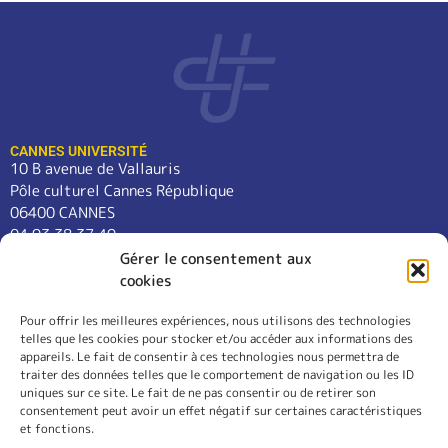
CANNES UNIVERSITÉ
10 B avenue de Vallauris
Pôle culturel Cannes République
06400 CANNES
04 93 38 37 49
contact@cannes-universite.fr
Gérer le consentement aux
cookies
Pour offrir les meilleures expériences, nous utilisons des technologies
COURS
telles que les cookies pour stocker et/ou accéder aux informations des
LANGUES
appareils. Le fait de consentir à ces technologies nous permettra de
CONFÉRENCES
traiter des données telles que le comportement de navigation ou les ID
SORTIES
uniques sur ce site. Le fait de ne pas consentir ou de retirer son
consentement peut avoir un effet négatif sur certaines caractéristiques
L’ASSOCIATION
et fonctions.