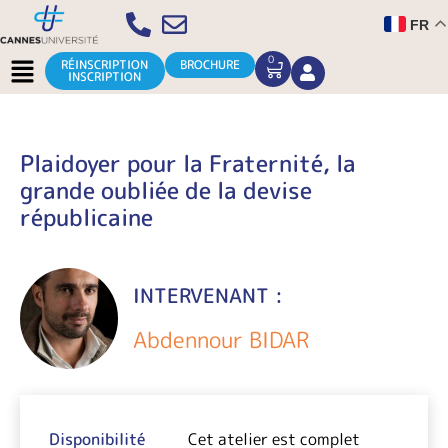
Aller
FR
au
contenu
Menu
0
CART
RÉINSCRIPTION
BROCHURE
INSCRIPTION
Plaidoyer pour la Fraternité, la
grande oubliée de la devise
républicaine
INTERVENANT :
Abdennour BIDAR
Plage
de
Disponibilité
Cet atelier est complet