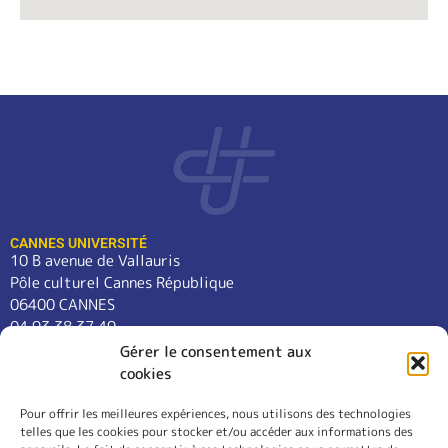
CANNES UNIVERSITÉ
10 B avenue de Vallauris
Pôle culturel Cannes République
06400 CANNES
04 93 38 37 49
contact@cannes-universite.fr
Gérer le consentement aux
cookies
Pour offrir les meilleures expériences, nous utilisons des technologies
COURS
telles que les cookies pour stocker et/ou accéder aux informations des
LANGUES