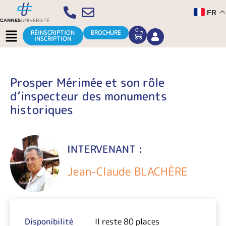
Aller
FR
au
contenu
Menu
0
CART
RÉINSCRIPTION
BROCHURE
INSCRIPTION
Prosper Mérimée et son rôle
d’inspecteur des monuments
historiques
INTERVENANT :
Jean-Claude BLACHÈRE
Disponibilité
Il reste 80 places