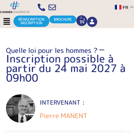
Aller
FR
au
contenu
Menu
0
CART
RÉINSCRIPTION
BROCHURE
INSCRIPTION
–
Quelle loi pour les hommes ?
Inscription possible à
partir du 24 mai 2027 à
09h00
INTERVENANT :
Pierre MANENT