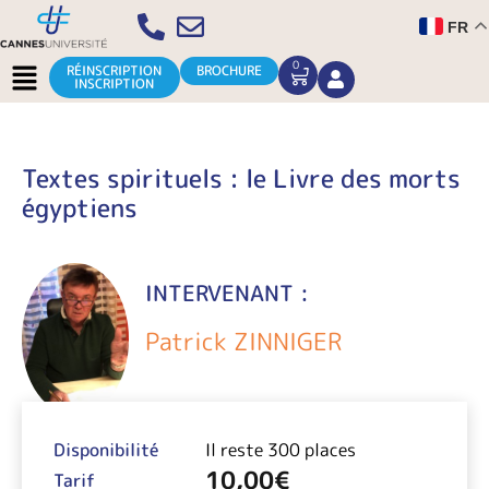
Aller
FR
au
contenu
Menu
0
CART
RÉINSCRIPTION
BROCHURE
INSCRIPTION
Textes spirituels : le Livre des morts
égyptiens
INTERVENANT :
Patrick ZINNIGER
Disponibilité
Il reste 300 places
10,00
€
Tarif