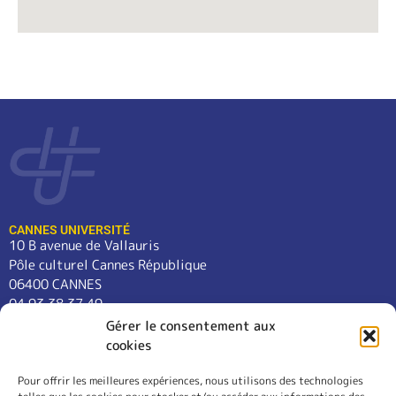
CANNES UNIVERSITÉ
10 B avenue de Vallauris
Pôle culturel Cannes République
06400 CANNES
04 93 38 37 49
contact@cannes-universite.fr
Gérer le consentement aux
cookies
Pour offrir les meilleures expériences, nous utilisons des technologies
COURS