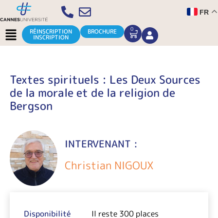
Aller
FR
au
contenu
Menu
0
CART
RÉINSCRIPTION
BROCHURE
INSCRIPTION
Textes spirituels : Les Deux Sources
de la morale et de la religion de
Bergson
INTERVENANT :
Christian NIGOUX
Disponibilité
Il reste 300 places