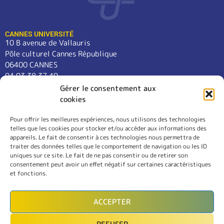
CANNES UNIVERSITÉ
10 B avenue de Vallauris
Pôle culturel Cannes République
06400 CANNES
04 93 38 37 49
contact@cannes-universite.fr
Gérer le consentement aux
cookies
Pour offrir les meilleures expériences, nous utilisons des technologies
COURS
telles que les cookies pour stocker et/ou accéder aux informations des
LANGUES
appareils. Le fait de consentir à ces technologies nous permettra de
CONFÉRENCES
traiter des données telles que le comportement de navigation ou les ID
SORTIES
uniques sur ce site. Le fait de ne pas consentir ou de retirer son
consentement peut avoir un effet négatif sur certaines caractéristiques
L’ASSOCIATION
et fonctions.
RÈGLEMENT INTÉRIEUR
MENTIONS LÉGALES
ACCEPTER
CONTACT