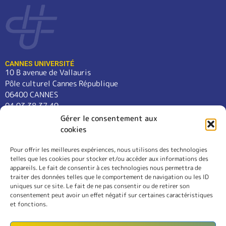
CANNES UNIVERSITÉ
10 B avenue de Vallauris
Pôle culturel Cannes République
06400 CANNES
04 93 38 37 49
contact@cannes-universite.fr
Gérer le consentement aux
cookies
Pour offrir les meilleures expériences, nous utilisons des technologies
COURS
telles que les cookies pour stocker et/ou accéder aux informations des
LANGUES
appareils. Le fait de consentir à ces technologies nous permettra de
CONFÉRENCES
traiter des données telles que le comportement de navigation ou les ID
SORTIES
uniques sur ce site. Le fait de ne pas consentir ou de retirer son
consentement peut avoir un effet négatif sur certaines caractéristiques
L’ASSOCIATION
et fonctions.
RÈGLEMENT INTÉRIEUR