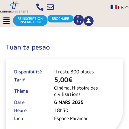
Aller
FR
au
contenu
Menu
0
CART
RÉINSCRIPTION
BROCHURE
INSCRIPTION
Tuan ta pesao
Disponibilité
Il reste 300 places
5,00
€
Tarif
Cinéma, Histoire des
Thème
civilisations
Date
6 MARS 2025
Heure
18h30
Lieu
Espace Miramar