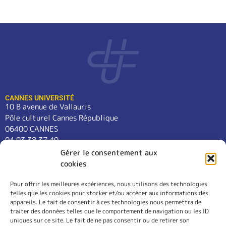
CANNES UNIVERSITÉ
10 B avenue de Vallauris
Pôle culturel Cannes République
06400 CANNES
04 93 38 37 49
contact@cannes-universite.fr
Gérer le consentement aux
cookies
Pour offrir les meilleures expériences, nous utilisons des technologies
COURS
telles que les cookies pour stocker et/ou accéder aux informations des
LANGUES
appareils. Le fait de consentir à ces technologies nous permettra de
CONFÉRENCES
traiter des données telles que le comportement de navigation ou les ID
SORTIES
uniques sur ce site. Le fait de ne pas consentir ou de retirer son