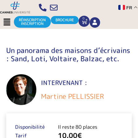
Aller
FR
au
contenu
Menu
0
CART
RÉINSCRIPTION
BROCHURE
INSCRIPTION
Un panorama des maisons d’écrivains
: Sand, Loti, Voltaire, Balzac, etc.
INTERVENANT :
Martine PELLISSIER
Disponibilité
Il reste 80 places
10,00
€
Tarif