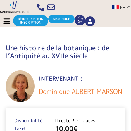
Aller
FR
au
contenu
Menu
0
CART
RÉINSCRIPTION
BROCHURE
INSCRIPTION
Une histoire de la botanique : de
l’Antiquité au XVIIe siècle
INTERVENANT :
Dominique AUBERT MARSON
Disponibilité
Il reste 300 places
10,00
€
Tarif