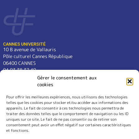
CANNES UNIVERSITÉ
10 B avenue de Vallauris
Pôle culturel Cannes République
06400 CANNES
04 93 38 37 49
contact@cannes-universite.fr
Gérer le consentement aux
cookies
Pour offrir les meilleures expériences, nous utilisons des technologies
COURS
telles que les cookies pour stocker et/ou accéder aux informations des
LANGUES
appareils. Le fait de consentir à ces technologies nous permettra de
CONFÉRENCES
traiter des données telles que le comportement de navigation ou les ID
SORTIES
uniques sur ce site. Le fait de ne pas consentir ou de retirer son
consentement peut avoir un effet négatif sur certaines caractéristiques
L’ASSOCIATION
et fonctions.
RÈGLEMENT INTÉRIEUR