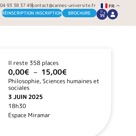
04 93 38 37 49
contact@cannes-universite.fr
FR
0
CART
RÉINSCRIPTION INSCRIPTION
BROCHURE
Plage
de
Il reste 358 places
prix :
0,00€
0,00
€
–
15,00
€
à
Philosophie, Sciences humaines et
15,00€
sociales
3 JUIN 2025
18h30
Espace Miramar