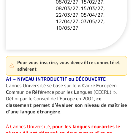
08/02/27, 15/02/27,
08/03/27, 15/03/27,
22/03/27, 05/04/27,
12/04/27, 03/05/27,
10/05/27
Pour vous inscrire, vous devez être connecté et
adhérent
A1 – NIVEAU INTRODUCTIF ou DÉCOUVERTE
Cannes Université se base sur le «
C
adre
E
uropéen
C
ommun de
R
éférence pour les
L
angues (CECRL) ».
Défini par le Conseil de l’Europe en 2001,
ce
classement permet d’évaluer son niveau de maîtrise
d’une langue étrangère
.
À Cannes Université,
pour les langues courantes le
niveau A1 est découpé en deux cursus d’un an