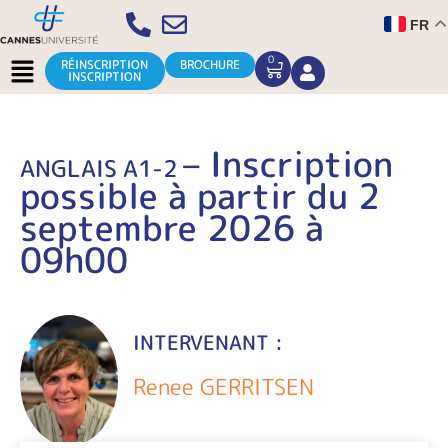
Aller
FR
au
contenu
Menu
0
CART
RÉINSCRIPTION
BROCHURE
INSCRIPTION
– Inscription
ANGLAIS A1-2
possible à partir du 2
septembre 2026 à
09h00
INTERVENANT :
Renee GERRITSEN