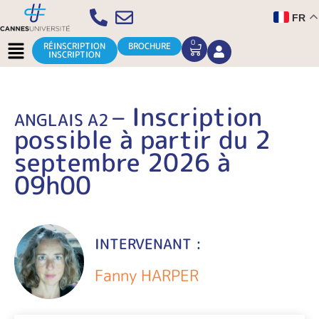
Aller
FR
au
contenu
Menu
0
CART
RÉINSCRIPTION
BROCHURE
INSCRIPTION
– Inscription
ANGLAIS A2
possible à partir du 2
septembre 2026 à
09h00
INTERVENANT :
Fanny HARPER