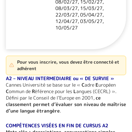
08/02/27, 15/02/27,
08/03/27, 15/03/27,
22/03/27, 05/04/27,
12/04/27, 03/05/27,
10/05/27
Pour vous inscrire, vous devez être connecté et
adhérent
A2 – NIVEAU INTERMEDIAIRE ou « DE SURVIE »
Cannes Université se base sur le «
C
adre
E
uropéen
C
ommun de
R
éférence pour les
L
angues (CECRL) ».
Défini par le Conseil de l’Europe en 2001,
ce
classement permet d’évaluer son niveau de maîtrise
d’une langue étrangère
.
COMPÉTENCES VISÉES EN FIN DE CURSUS A2
Mots clés : descriptions, conversations simples.