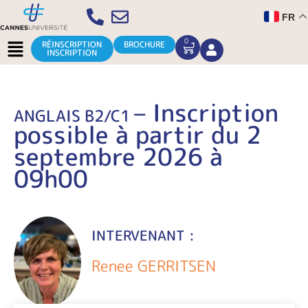
Aller
FR
au
contenu
Menu
0
CART
RÉINSCRIPTION
BROCHURE
INSCRIPTION
– Inscription
ANGLAIS B2/C1
possible à partir du 2
septembre 2026 à
09h00
INTERVENANT :
Renee GERRITSEN