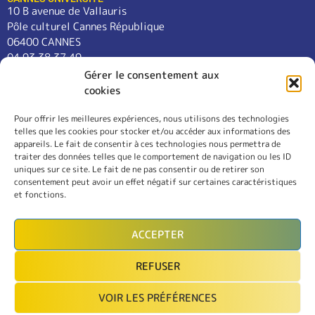
10 B avenue de Vallauris
Pôle culturel Cannes République
06400 CANNES
04 93 38 37 49
contact@cannes-universite.fr
Gérer le consentement aux
cookies
Pour offrir les meilleures expériences, nous utilisons des technologies
COURS
telles que les cookies pour stocker et/ou accéder aux informations des
LANGUES
appareils. Le fait de consentir à ces technologies nous permettra de
CONFÉRENCES
traiter des données telles que le comportement de navigation ou les ID
SORTIES
uniques sur ce site. Le fait de ne pas consentir ou de retirer son
consentement peut avoir un effet négatif sur certaines caractéristiques
L’ASSOCIATION
et fonctions.
RÈGLEMENT INTÉRIEUR
MENTIONS LÉGALES
ACCEPTER
CONTACT
REFUSER
INSCRIPTION
VOIR LES PRÉFÉRENCES
MON COMPTE