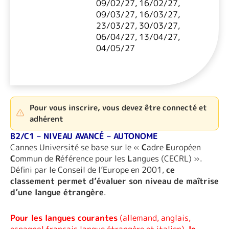
09/02/27, 16/02/27,
09/03/27, 16/03/27,
23/03/27, 30/03/27,
06/04/27, 13/04/27,
04/05/27
Pour vous inscrire, vous devez être connecté et
adhérent
B2/C1 – NIVEAU AVANCÉ – AUTONOME
Cannes Université se base sur le «
C
adre
E
uropéen
C
ommun de
R
éférence pour les
L
angues (CECRL) ».
Défini par le Conseil de l’Europe en 2001,
ce
classement permet d’évaluer son niveau de maîtrise
d’une langue étrangère
.
Pour les langues courantes
(allemand, anglais,
espagnol,français langue étrangère et italien),
le