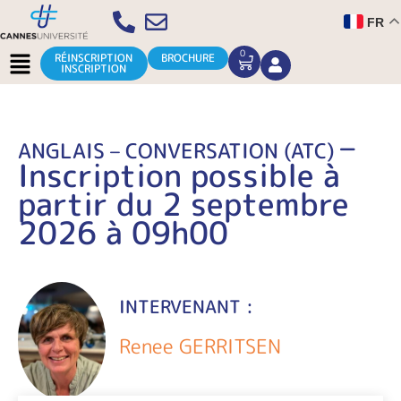
Aller
FR
au
contenu
Menu
0
CART
RÉINSCRIPTION
BROCHURE
INSCRIPTION
–
ANGLAIS – CONVERSATION (ATC)
Inscription possible à
partir du 2 septembre
2026 à 09h00
INTERVENANT :
Renee GERRITSEN