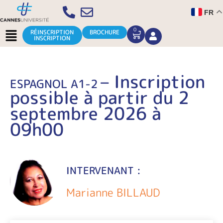
Aller
FR
au
contenu
Menu
0
CART
RÉINSCRIPTION
BROCHURE
INSCRIPTION
– Inscription
ESPAGNOL A1-2
possible à partir du 2
septembre 2026 à
09h00
INTERVENANT :
Marianne BILLAUD