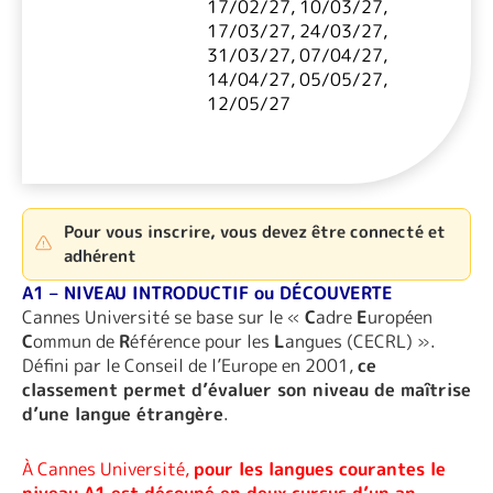
17/02/27, 10/03/27,
17/03/27, 24/03/27,
31/03/27, 07/04/27,
14/04/27, 05/05/27,
12/05/27
Pour vous inscrire, vous devez être connecté et
adhérent
A1 – NIVEAU INTRODUCTIF ou DÉCOUVERTE
Cannes Université se base sur le «
C
adre
E
uropéen
C
ommun de
R
éférence pour les
L
angues (CECRL) ».
Défini par le Conseil de l’Europe en 2001,
ce
classement permet d’évaluer son niveau de maîtrise
d’une langue étrangère
.
À Cannes Université,
pour les langues courantes le
niveau A1 est découpé en deux cursus d’un an