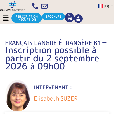
Aller
FR
au
contenu
Menu
0
CART
RÉINSCRIPTION
BROCHURE
INSCRIPTION
–
FRANÇAIS LANGUE ÉTRANGÈRE B1
Inscription possible à
partir du 2 septembre
2026 à 09h00
INTERVENANT :
Elisabeth SUZER