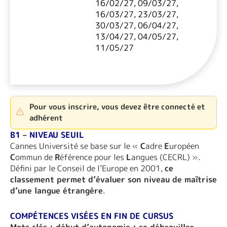
16/02/27, 09/03/27,
16/03/27, 23/03/27,
30/03/27, 06/04/27,
13/04/27, 04/05/27,
11/05/27
Pour vous inscrire, vous devez être connecté et
adhérent
B1 – NIVEAU SEUIL
Cannes Université se base sur le «
C
adre
E
uropéen
C
ommun de
R
éférence pour les
L
angues (CECRL) ».
Défini par le Conseil de l’Europe en 2001,
ce
classement permet d’évaluer son niveau de maîtrise
d’une langue étrangère
.
COMPÉTENCES VISÉES EN FIN DE CURSUS
Mots clés : début d’autonomie ; se débrouiller,