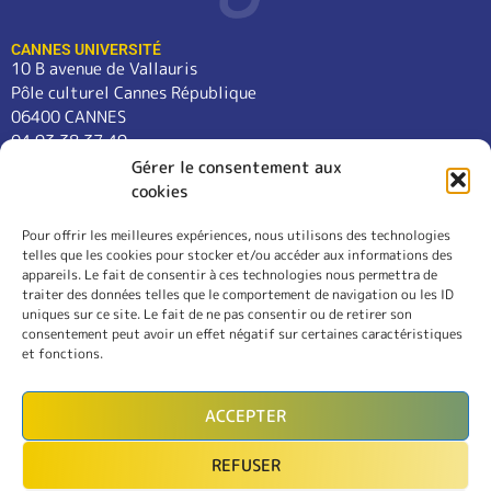
CANNES UNIVERSITÉ
10 B avenue de Vallauris
Pôle culturel Cannes République
06400 CANNES
04 93 38 37 49
contact@cannes-universite.fr
Gérer le consentement aux
cookies
Pour offrir les meilleures expériences, nous utilisons des technologies
COURS
telles que les cookies pour stocker et/ou accéder aux informations des
LANGUES
appareils. Le fait de consentir à ces technologies nous permettra de
CONFÉRENCES
traiter des données telles que le comportement de navigation ou les ID
SORTIES
uniques sur ce site. Le fait de ne pas consentir ou de retirer son
consentement peut avoir un effet négatif sur certaines caractéristiques
L’ASSOCIATION
et fonctions.
RÈGLEMENT INTÉRIEUR
MENTIONS LÉGALES
ACCEPTER
CONTACT
REFUSER
INSCRIPTION