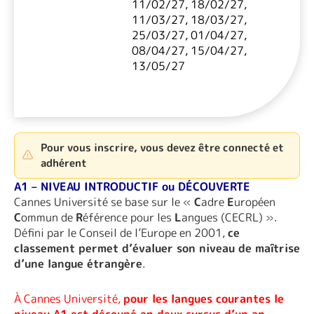
11/02/27, 18/02/27,
11/03/27, 18/03/27,
25/03/27, 01/04/27,
08/04/27, 15/04/27,
13/05/27
Pour vous inscrire, vous devez être connecté et
adhérent
A1 – NIVEAU INTRODUCTIF ou DÉCOUVERTE
Cannes Université se base sur le «
C
adre
E
uropéen
C
ommun de
R
éférence pour les
L
angues (CECRL) ».
Défini par le Conseil de l’Europe en 2001,
ce
classement permet d’évaluer son niveau de maîtrise
d’une langue étrangère
.
À Cannes Université,
pour les langues courantes le
niveau A1 est découpé en deux cursus d’un an