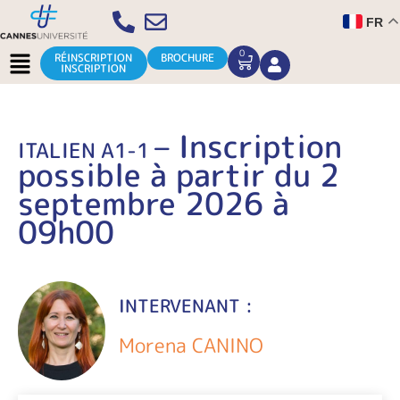
Aller
FR
au
contenu
Menu
0
CART
RÉINSCRIPTION
BROCHURE
INSCRIPTION
– Inscription
ITALIEN A1-1
possible à partir du 2
septembre 2026 à
09h00
INTERVENANT :
Morena CANINO