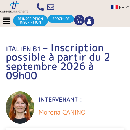
Aller
FR
au
contenu
Menu
0
CART
RÉINSCRIPTION
BROCHURE
INSCRIPTION
– Inscription
ITALIEN B1
possible à partir du 2
septembre 2026 à
09h00
INTERVENANT :
Morena CANINO