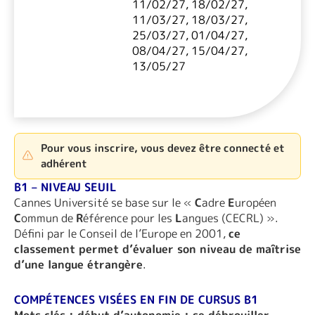
11/02/27, 18/02/27,
11/03/27, 18/03/27,
25/03/27, 01/04/27,
08/04/27, 15/04/27,
13/05/27
Pour vous inscrire, vous devez être connecté et
adhérent
B1 – NIVEAU SEUIL
Cannes Université se base sur le «
C
adre
E
uropéen
C
ommun de
R
éférence pour les
L
angues (CECRL) ».
Défini par le Conseil de l’Europe en 2001,
ce
classement permet d’évaluer son niveau de maîtrise
d’une langue étrangère
.
COMPÉTENCES VISÉES EN FIN DE CURSUS B1
Mots clés : début d’autonomie ; se débrouiller,