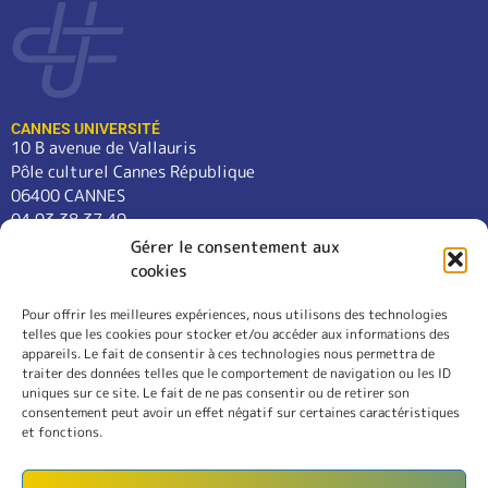
CANNES UNIVERSITÉ
10 B avenue de Vallauris
Pôle culturel Cannes République
06400 CANNES
04 93 38 37 49
contact@cannes-universite.fr
Gérer le consentement aux
cookies
Pour offrir les meilleures expériences, nous utilisons des technologies
COURS
telles que les cookies pour stocker et/ou accéder aux informations des
LANGUES
appareils. Le fait de consentir à ces technologies nous permettra de
CONFÉRENCES
traiter des données telles que le comportement de navigation ou les ID
SORTIES
uniques sur ce site. Le fait de ne pas consentir ou de retirer son
consentement peut avoir un effet négatif sur certaines caractéristiques
L’ASSOCIATION
et fonctions.
RÈGLEMENT INTÉRIEUR
MENTIONS LÉGALES