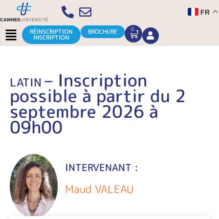
Aller
FR
au
contenu
Menu
0
CART
RÉINSCRIPTION
BROCHURE
INSCRIPTION
– Inscription
LATIN
possible à partir du 2
septembre 2026 à
09h00
INTERVENANT :
Maud VALEAU