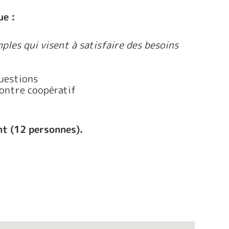
ue :
ples qui visent à satisfaire des besoins
uestions
montre coopératif
nt (12 personnes).