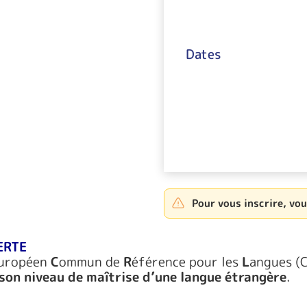
Dates
Pour vous inscrire, vo
ERTE
uropéen
C
ommun de
R
éférence pour les
L
angues (C
son niveau de maîtrise d’une langue étrangère
.