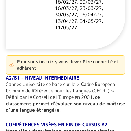
16/02/27, 09/03/27,
16/03/27, 23/03/27,
30/03/27, 06/04/27,
13/04/27, 04/05/27,
11/05/27
Pour vous inscrire, vous devez être connecté et
adhérent
A2/B1 – NIVEAU INTERMEDIAIRE
Cannes Université se base sur le «
C
adre
E
uropéen
C
ommun de
R
éférence pour les
L
angues (CECRL) ».
Défini par le Conseil de l’Europe en 2001,
ce
classement permet d’évaluer son niveau de maîtrise
d’une langue étrangère
.
COMPÉTENCES VISÉES EN FIN DE CURSUS A2
Mots clés : descriptions, conversations simples.