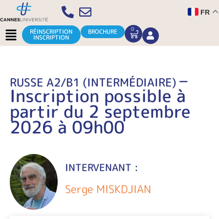
Aller
FR
au
contenu
Menu
0
CART
RÉINSCRIPTION
BROCHURE
INSCRIPTION
–
RUSSE A2/B1 (INTERMÉDIAIRE)
Inscription possible à
partir du 2 septembre
2026 à 09h00
INTERVENANT :
Serge MISKDJIAN