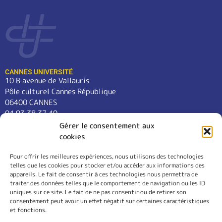
CANNES UNIVERSITÉ
10 B avenue de Vallauris
Pôle culturel Cannes République
06400 CANNES
04 93 38 37 49
contact@cannes-universite.fr
Gérer le consentement aux
cookies
Pour offrir les meilleures expériences, nous utilisons des technologies
COURS
telles que les cookies pour stocker et/ou accéder aux informations des
LANGUES
appareils. Le fait de consentir à ces technologies nous permettra de
CONFÉRENCES
traiter des données telles que le comportement de navigation ou les ID
SORTIES
uniques sur ce site. Le fait de ne pas consentir ou de retirer son
consentement peut avoir un effet négatif sur certaines caractéristiques
L’ASSOCIATION
et fonctions.