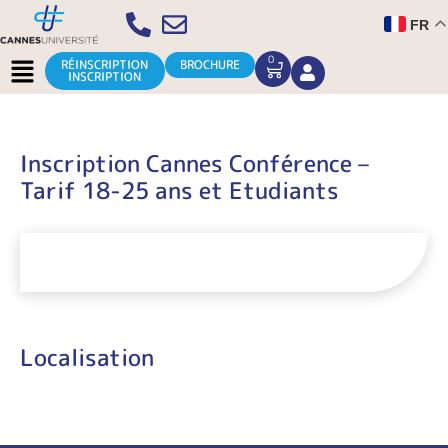
Aller
FR
au
contenu
Menu
0
CART
RÉINSCRIPTION
BROCHURE
INSCRIPTION
Inscription Cannes Conférence –
Tarif 18-25 ans et Etudiants
Localisation