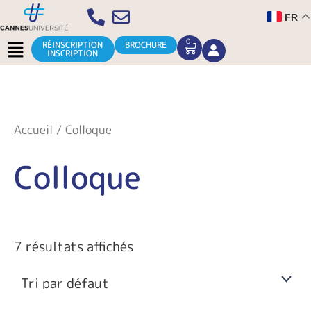
Aller
FR
au
contenu
Menu
0
CART
RÉINSCRIPTION
BROCHURE
INSCRIPTION
Accueil
/ Colloque
Colloque
7 résultats affichés