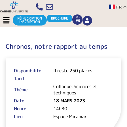
Aller
FR
au
contenu
Menu
0
CART
RÉINSCRIPTION
BROCHURE
INSCRIPTION
Chronos, notre rapport au temps
Disponibilité
Il reste 250 places
Tarif
Colloque, Sciences et
Thème
techniques
Date
18 MARS 2023
Heure
14h30
Lieu
Espace Miramar