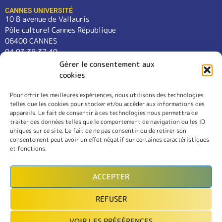
CANNES UNIVERSITÉ
10 B avenue de Vallauris
Pôle culturel Cannes République
06400 CANNES
04 93 38 37 49
contact@cannes-universite.fr
Gérer le consentement aux
cookies
Pour offrir les meilleures expériences, nous utilisons des technologies
COURS
telles que les cookies pour stocker et/ou accéder aux informations des
LANGUES
appareils. Le fait de consentir à ces technologies nous permettra de
CONFÉRENCES
traiter des données telles que le comportement de navigation ou les ID
SORTIES
uniques sur ce site. Le fait de ne pas consentir ou de retirer son
consentement peut avoir un effet négatif sur certaines caractéristiques
L’ASSOCIATION
et fonctions.
RÈGLEMENT INTÉRIEUR
MENTIONS LÉGALES
ACCEPTER
CONTACT
REFUSER
INSCRIPTION
VOIR LES PRÉFÉRENCES
MON COMPTE