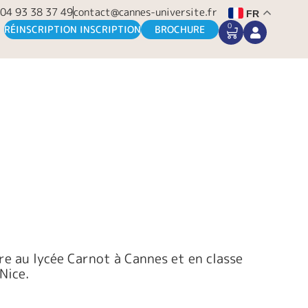
04 93 38 37 49
contact@cannes-universite.fr
FR
0
CART
RÉINSCRIPTION INSCRIPTION
BROCHURE
re au lycée Carnot à Cannes et en classe
Nice.