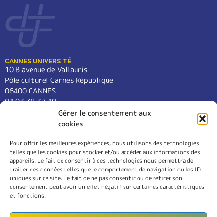
CANNES UNIVERSITÉ
10 B avenue de Vallauris
Pôle culturel Cannes République
06400 CANNES
04 93 38 37 49
contact@cannes-universite.fr
Gérer le consentement aux
cookies
Pour offrir les meilleures expériences, nous utilisons des technologies
COURS
telles que les cookies pour stocker et/ou accéder aux informations des
LANGUES
appareils. Le fait de consentir à ces technologies nous permettra de
CONFÉRENCES
traiter des données telles que le comportement de navigation ou les ID
SORTIES
uniques sur ce site. Le fait de ne pas consentir ou de retirer son
consentement peut avoir un effet négatif sur certaines caractéristiques
L’ASSOCIATION
et fonctions.
RÈGLEMENT INTÉRIEUR