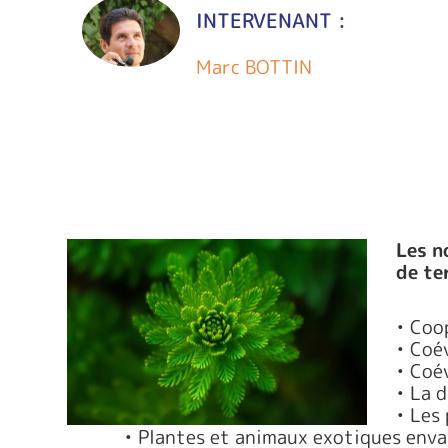
INTERVENANT :
Marc BOTTIN
Les n
de te
• Coo
• Coé
• Coé
• La 
• Les
• Plantes et animaux exotiques enva