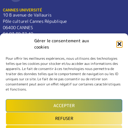
CANNES UNIVERSITÉ
10 B avenue de Vallauris
Pôle culturel Cannes République
06400 CANNES
04 93 38 37 49
contact@cannes-universite.fr
Gérer le consentement aux
cookies
Pour offrir les meilleures expériences, nous utilisons des technologies
COURS
telles que les cookies pour stocker et/ou accéder aux informations des
LANGUES
appareils. Le fait de consentir à ces technologies nous permettra de
CONFÉRENCES
traiter des données telles que le comportement de navigation ou les ID
SORTIES
uniques sur ce site. Le fait de ne pas consentir ou de retirer son
consentement peut avoir un effet négatif sur certaines caractéristiques
L’ASSOCIATION
et fonctions.
RÈGLEMENT INTÉRIEUR
MENTIONS LÉGALES
ACCEPTER
CONTACT
REFUSER
INSCRIPTION