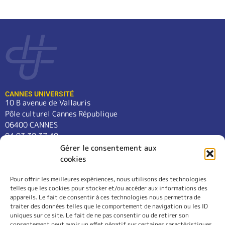
CANNES UNIVERSITÉ
10 B avenue de Vallauris
Pôle culturel Cannes République
06400 CANNES
04 93 38 37 49
contact@cannes-universite.fr
Gérer le consentement aux
cookies
Pour offrir les meilleures expériences, nous utilisons des technologies
COURS
telles que les cookies pour stocker et/ou accéder aux informations des
LANGUES
appareils. Le fait de consentir à ces technologies nous permettra de
CONFÉRENCES
traiter des données telles que le comportement de navigation ou les ID
SORTIES
uniques sur ce site. Le fait de ne pas consentir ou de retirer son
consentement peut avoir un effet négatif sur certaines caractéristiques