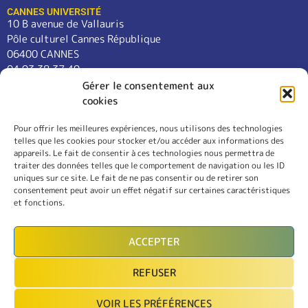
CANNES UNIVERSITÉ
10 B avenue de Vallauris
Pôle culturel Cannes République
06400 CANNES
04 93 38 37 49
contact@cannes-universite.fr
Gérer le consentement aux
cookies
Pour offrir les meilleures expériences, nous utilisons des technologies
COURS
telles que les cookies pour stocker et/ou accéder aux informations des
LANGUES
appareils. Le fait de consentir à ces technologies nous permettra de
CONFÉRENCES
traiter des données telles que le comportement de navigation ou les ID
SORTIES
uniques sur ce site. Le fait de ne pas consentir ou de retirer son
consentement peut avoir un effet négatif sur certaines caractéristiques
L’ASSOCIATION
et fonctions.
RÈGLEMENT INTÉRIEUR
MENTIONS LÉGALES
ACCEPTER
CONTACT
REFUSER
INSCRIPTION
VOIR LES PRÉFÉRENCES
MON COMPTE