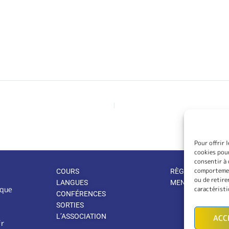
Pour offrir 
cookies pour
consentir à 
comportement
COURS
RÈGLEMENT INTÉ
ou de retire
LANGUES
MENTIONS LÉGA
ique
caractéristi
CONFÉRENCES
SORTIES
L’ASSOCIATION
ACC
fr