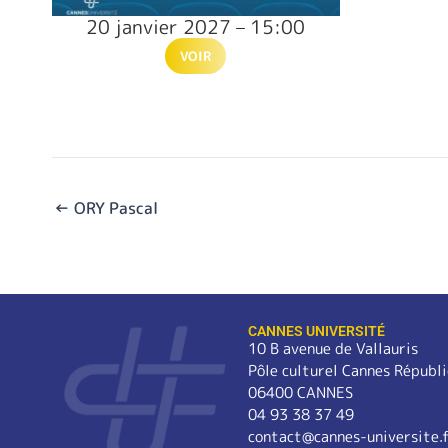
20 janvier 2027 – 15:00
VOIR
←
ORY Pascal
CANNES UNIVERSITÉ
10 B avenue de Vallauris
Pôle culturel Cannes Républ
06400 CANNES
04 93 38 37 49
contact@cannes-universite.