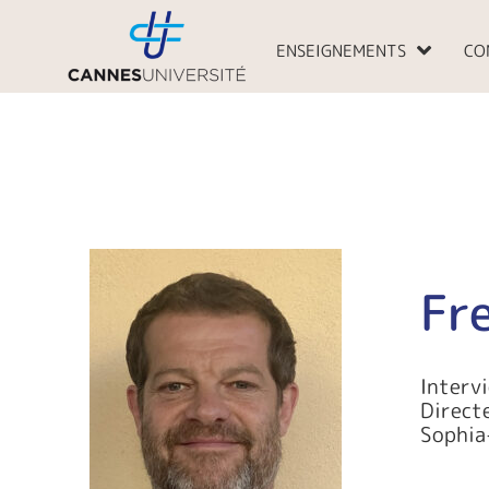
Aller
au
ENSEIGNEMENTS
CO
contenu
Fr
Interv
Direct
Sophia-