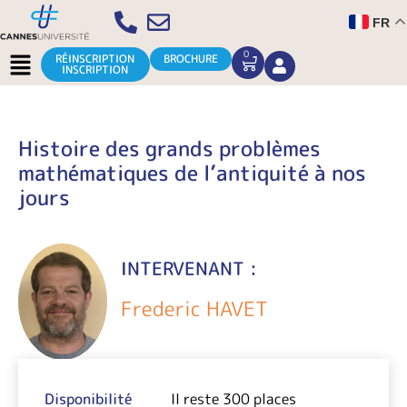
Aller
FR
au
contenu
Menu
0
CART
RÉINSCRIPTION
BROCHURE
INSCRIPTION
Histoire des grands problèmes
mathématiques de l’antiquité à nos
jours
INTERVENANT :
Frederic HAVET
Disponibilité
Il reste 300 places