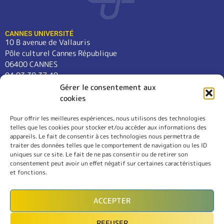
CANNES UNIVERSITÉ
10 B avenue de Vallauris
Pôle culturel Cannes République
06400 CANNES
04 93 38 37 49
contact@cannes-universite.fr
Gérer le consentement aux
cookies
Pour offrir les meilleures expériences, nous utilisons des technologies
COURS
telles que les cookies pour stocker et/ou accéder aux informations des
LANGUES
appareils. Le fait de consentir à ces technologies nous permettra de
CONFÉRENCES
traiter des données telles que le comportement de navigation ou les ID
SORTIES
uniques sur ce site. Le fait de ne pas consentir ou de retirer son
consentement peut avoir un effet négatif sur certaines caractéristiques
L’ASSOCIATION
et fonctions.
RÈGLEMENT INTÉRIEUR
MENTIONS LÉGALES
ACCEPTER
CONTACT
REFUSER