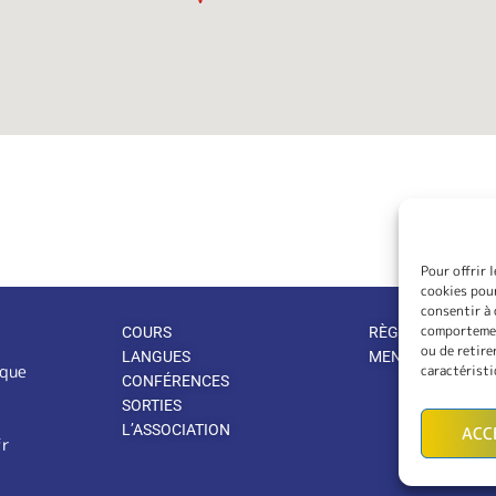
Pour offrir 
cookies pour
consentir à 
comportement
COURS
RÈGLEMENT INTÉ
ou de retire
LANGUES
MENTIONS LÉGA
ique
caractéristi
CONFÉRENCES
SORTIES
L’ASSOCIATION
ACC
fr