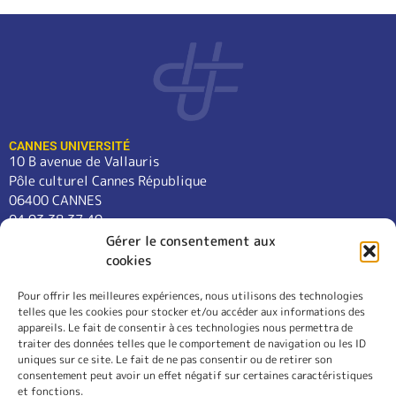
CANNES UNIVERSITÉ
10 B avenue de Vallauris
Pôle culturel Cannes République
06400 CANNES
04 93 38 37 49
contact@cannes-universite.fr
Gérer le consentement aux
cookies
Pour offrir les meilleures expériences, nous utilisons des technologies
COURS
telles que les cookies pour stocker et/ou accéder aux informations des
LANGUES
appareils. Le fait de consentir à ces technologies nous permettra de
CONFÉRENCES
traiter des données telles que le comportement de navigation ou les ID
SORTIES
uniques sur ce site. Le fait de ne pas consentir ou de retirer son
consentement peut avoir un effet négatif sur certaines caractéristiques
L’ASSOCIATION
et fonctions.