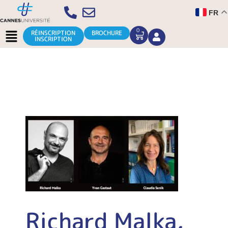
Aller
FR
au
contenu
Menu
0
CART
RÉINSCRIPTION
BROCHURE
INSCRIPTION
Richard Malka,