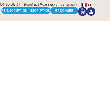
04 93 38 37 49
contact@cannes-universite.fr
FR
0
CART
RÉINSCRIPTION INSCRIPTION
BROCHURE