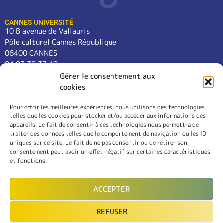
CANNES UNIVERSITÉ
10 B avenue de Vallauris
Pôle culturel Cannes République
06400 CANNES
04 93 38 37 49
contact@cannes-universite.fr
Gérer le consentement aux
cookies
Pour offrir les meilleures expériences, nous utilisons des technologies
COURS
telles que les cookies pour stocker et/ou accéder aux informations des
LANGUES
appareils. Le fait de consentir à ces technologies nous permettra de
CONFÉRENCES
traiter des données telles que le comportement de navigation ou les ID
SORTIES
uniques sur ce site. Le fait de ne pas consentir ou de retirer son
consentement peut avoir un effet négatif sur certaines caractéristiques
L’ASSOCIATION
et fonctions.
RÈGLEMENT INTÉRIEUR
MENTIONS LÉGALES
ACCEPTER
CONTACT
REFUSER
INSCRIPTION