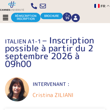
Aller
FR
au
contenu
Menu
0
CART
RÉINSCRIPTION
BROCHURE
INSCRIPTION
– Inscription
ITALIEN A1-1
possible à partir du 2
septembre 2026 à
09h00
INTERVENANT :
Cristina ZILIANI