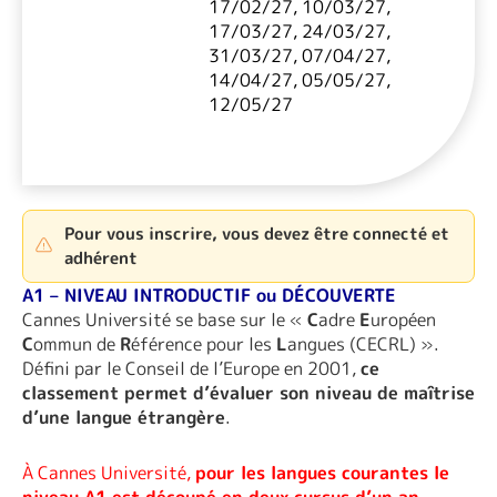
17/02/27, 10/03/27,
17/03/27, 24/03/27,
31/03/27, 07/04/27,
14/04/27, 05/05/27,
12/05/27
Pour vous inscrire, vous devez être connecté et
adhérent
A1 – NIVEAU INTRODUCTIF ou DÉCOUVERTE
Cannes Université se base sur le «
C
adre
E
uropéen
C
ommun de
R
éférence pour les
L
angues (CECRL) ».
Défini par le Conseil de l’Europe en 2001,
ce
classement permet d’évaluer son niveau de maîtrise
d’une langue étrangère
.
À Cannes Université,
pour les langues courantes le
niveau A1 est découpé en deux cursus d’un an