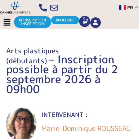
Aller
FR
au
contenu
Menu
0
CART
RÉINSCRIPTION
BROCHURE
INSCRIPTION
Arts plastiques
– Inscription
(débutants)
possible à partir du 2
septembre 2026 à
09h00
INTERVENANT :
Marie-Dominique ROUSSEAU