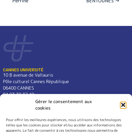
Perrine
BENTOUNÈS
→
CANNES UNIVERSITÉ
10 B avenue de Vallauris
Pôle culturel Cannes République
06400 CANNES
04 93 38 37 49
contact@cannes-universite.fr
Gérer le consentement aux
cookies
Pour offrir les meilleures expériences, nous utilisons des technologies
COURS
telles que les cookies pour stocker et/ou accéder aux informations des
LANGUES
appareils. Le fait de consentir à ces technologies nous permettra de