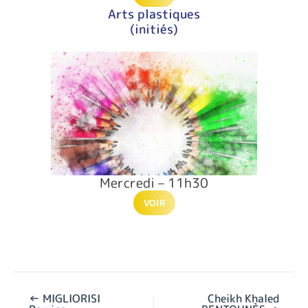
Arts plastiques
(initiés)
Mercredi – 11h30
VOIR
←
MIGLIORISI
Cheikh Khaled