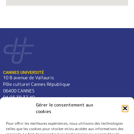
CANNES UNIVERSITÉ
10 B avenue de Vallauris
Pôle culturel Cannes République
06400 CANNES
04 93 38 37 49
contact@cannes-universite.fr
Gérer le consentement aux
cookies
Pour offrir les meilleures expériences, nous utilisons des technologies
COURS
telles que les cookies pour stocker et/ou accéder aux informations des
LANGUES