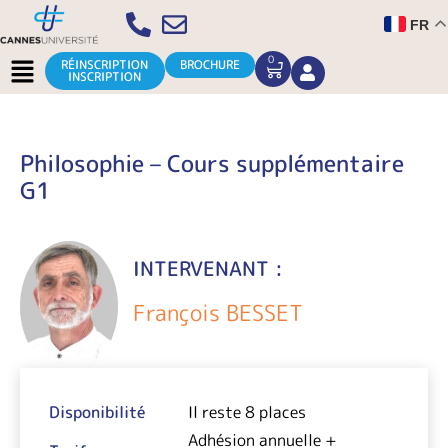
Aller
FR
au
contenu
Menu
0
CART
RÉINSCRIPTION
BROCHURE
INSCRIPTION
Philosophie – Cours supplémentaire
G1
INTERVENANT :
François BESSET
Disponibilité
Il reste 8 places
Adhésion annuelle +